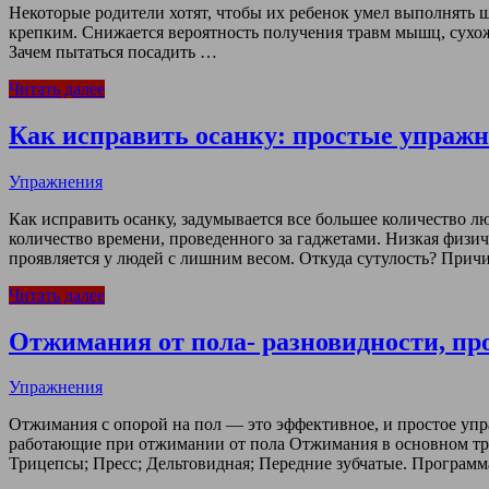
Некоторые родители хотят, чтобы их ребенок умел выполнять шп
крепким. Снижается вероятность получения травм мышц, сухож
Зачем пытаться посадить …
Читать далее
Как исправить осанку: простые упраж
Упражнения
Как исправить осанку, задумывается все большее количество лю
количество времени, проведенного за гаджетами. Низкая физич
проявляется у людей с лишним весом. Откуда сутулость? При
Читать далее
Отжимания от пола- разновидности, пр
Упражнения
Отжимания с опорой на пол — это эффективное, и простое у
работающие при отжимании от пола Отжимания в основном тр
Трицепсы; Пресс; Дельтовидная; Передние зубчатые. Програм