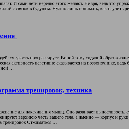
агат. И сами дети нередко этого желают. Не зря, ведь это упра
илий с связок в будущем. Нужно лишь понимать, как научить ре
нения
дей: сутулость прогрессирует. Виной тому сидячий образ жизни: 
еская активность негативно сказывается на позвоночнике, ведь
чиной …
ограмма тренировок, техника
пражнение для накачивания мышц. Оно развивает выносливость
енируют верхнюю часть вашего тела, а именно — корпус и рук
ма тренировок Отжиматься …