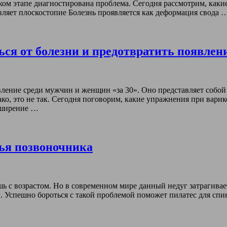
аком этапе диагностирована проблема. Сегодня рассмотрим, как
авляет плоскостопие Болезнь проявляется как деформация свода 
ся от болезни и предотвратить появлени
явление среди мужчин и женщин «за 30». Оно представляет собо
ко, это не так. Сегодня поговорим, какие упражнения при варик
сширение …
вья позвоночника
шь с возрастом. Но в современном мире данный недуг затрагива
 Успешно бороться с такой проблемой поможет пилатес для спи