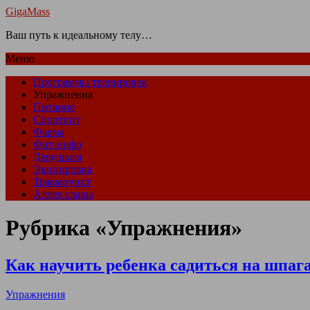
GigaMass
Ваш путь к идеальному телу…
Меню
Программы тренировок
Упражнения
Питание
Спортпит
Фарма
Фит-инфо
Девушкам
Экипировка
Травмпункт
Аллея славы
Рубрика «Упражнения»
Как научить ребенка садиться на шпаг
Упражнения