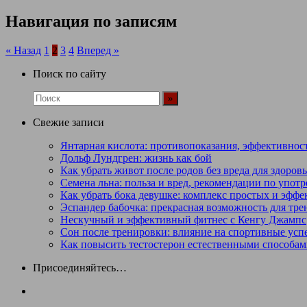
Навигация по записям
« Назад
1
2
3
4
Вперед »
Поиск по сайту
Свежие записи
Янтарная кислота: противопоказания, эффективност
Дольф Лундгрен: жизнь как бой
Как убрать живот после родов без вреда для здоров
Семена льна: польза и вред, рекомендации по упот
Как убрать бока девушке: комплекс простых и эфф
Эспандер бабочка: прекрасная возможность для тре
Нескучный и эффективный фитнес с Кенгу Джампс
Сон после тренировки: влияние на спортивные успе
Как повысить тестостерон естественными способами
Присоединяйтесь…