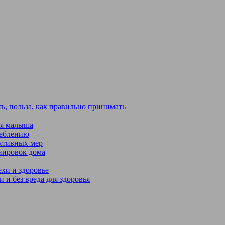
ь, польза, как правильно принимать
ья малыша
реблению
ективных мер
нировок дома
хи и здоровье
 и без вреда для здоровья